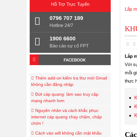
Hỗ Trợ
Trực Tuyến
Lắp m
0796 707 189
Hotline 24/7
KH
1900 6600
Báo cáo sự cố FPT
Lắp 
FACEBOOK
Với sự
mỗi g
Thêm add-on kiểm tra thư mới Gmail
thực h
không cần đăng nhập
Đứt cáp quang: làm sao truy cập
K
mạng nhanh hơn
K
Nguyên nhân và cách khắc phục
K
internet cáp quang chạy chậm, chập
chờn !
Các
Cách vào wifi không cần mật khẩu