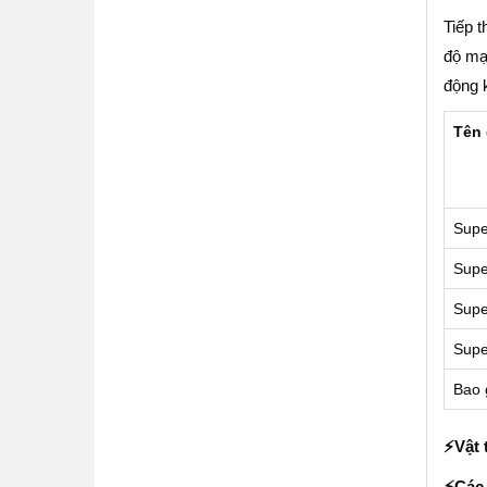
Tiếp 
độ mạ
động 
Tên 
Supe
Supe
Supe
Supe
Bao 
⚡️Vật 
⚡️Các