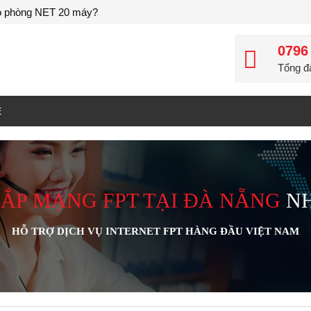
ho phòng NET 20 máy?
Quán N
0796
Tổng đà
Ệ
LẮP MẠNG FPT TẠI ĐÀ NẴNG
NH
HỖ TRỢ DỊCH VỤ INTERNET FPT HÀNG ĐẦU VIỆT NAM