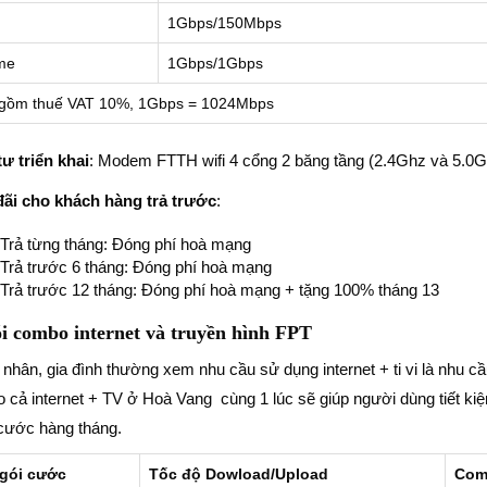
1Gbps/150Mbps
me
1Gbps/1Gbps
gồm thuế VAT 10%, 1Gbps = 1024Mbps
tư triển khai
: Modem FTTH wifi 4 cổng 2 băng tầng (2.4Ghz và 5.0G
đãi cho khách hàng trả trước
:
Trả từng tháng: Đóng phí hoà mạng
Trả trước 6 tháng: Đóng phí hoà mạng
Trả trước 12 tháng: Đóng phí hoà mạng + tặng 100% tháng 13
́i combo internet và truyền hình FPT
nhân, gia đình thường xem nhu cầu sử dụng internet + ti vi là nhu cầ
 cả internet + TV ở Hoà Vang cùng 1 lúc sẽ giúp người dùng tiết kiệ
cước hàng tháng.
gói cước
Tốc độ Dowload/Upload
Comb