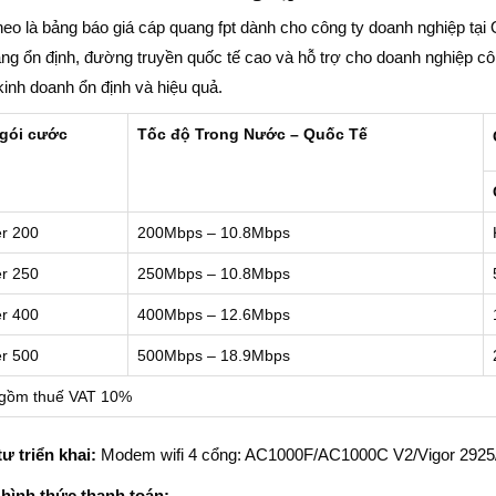
theo là bảng báo giá cáp quang fpt dành cho công ty doanh nghiệp tạ
ng ổn định, đường truyền quốc tế cao và hỗ trợ cho doanh nghiệp cô
kinh doanh ổn định và hiệu quả.
gói cước
Tốc độ Trong Nước – Quốc Tế
r 200
200Mbps – 10.8Mbps
r 250
250Mbps – 10.8Mbps
r 400
400Mbps – 12.6Mbps
r 500
500Mbps – 18.9Mbps
gồm thuế VAT 10%
tư triển khai:
Modem wifi 4 cổng: AC1000F/AC1000C V2/Vigor 2925/
 hình thức thanh toán: