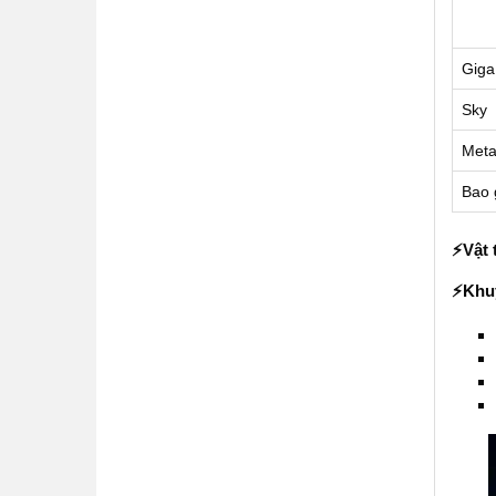
Giga
Sky
Met
Bao 
⚡️Vật 
⚡️Kh