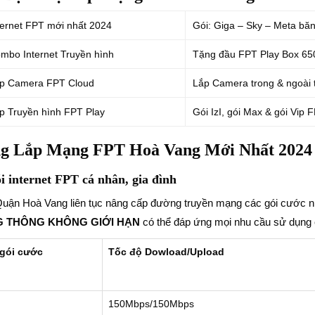
ternet FPT mới nhất 2024
Gói: Giga – Sky – Meta băn
bo Internet Truyền hình
Tặng đầu FPT Play Box 65
p Camera FPT Cloud
Lắp Camera trong & ngoài 
 Truyền hình FPT Play
Gói IzI, gói Max & gói Vip 
n
g
Lắp Mạng FPT Hoà Vang Mới Nhất 2024
́i internet FPT cá nhân, gia đình
uận Hoà Vang liên tục nâng cấp đường truyền mạng các gói cước 
 THÔNG KHÔNG GIỚI HẠN
có thể đáp ứng mọi nhu cầu sử dụng
gói cước
Tốc độ Dowload/Upload
150Mbps/150Mbps