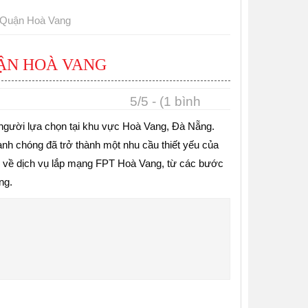
 Quận Hoà Vang
ẬN HOÀ VANG
5/5 - (1 bình
chọn)
 người lựa chọn tại khu vực Hoà Vang, Đà Nẵng.
hanh chóng đã trở thành một nhu cầu thiết yếu của
iểu về dịch vụ lắp mạng FPT Hoà Vang, từ các bước
ng.