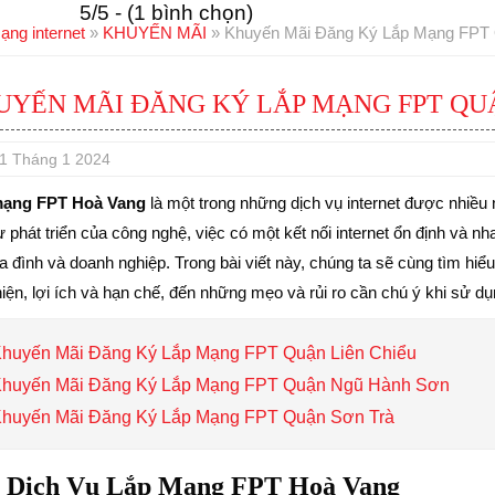
5/5 - (1 bình chọn)
ạng internet
»
KHUYẾN MÃI
»
Khuyến Mãi Đăng Ký Lắp Mạng FPT
UYẾN MÃI ĐĂNG KÝ LẮP MẠNG FPT QU
1 Tháng 1 2024
mạng FPT Hoà Vang
là một trong những dịch vụ internet được nhiều
 phát triển của công nghệ, việc có một kết nối internet ổn định và n
ia đình và doanh nghiệp. Trong bài viết này, chúng ta sẽ cùng tìm h
iện, lợi ích và hạn chế, đến những mẹo và rủi ro cần chú ý khi sử dụ
huyến Mãi Đăng Ký Lắp Mạng FPT Quận Liên Chiểu
huyến Mãi Đăng Ký Lắp Mạng FPT Quận Ngũ Hành Sơn
huyến Mãi Đăng Ký Lắp Mạng FPT Quận Sơn Trà
 Dịch Vụ Lắp Mạng FPT Hoà Vang