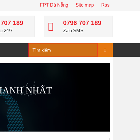
FPT Đà Nẵng
Site map
Rss
ET 40 máy tính thì nên gói cước nào của mạng FPT nào?
 707 189
0796 707 189
i 24/7
Zalo SMS
ANH NHẤT