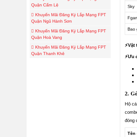
Quận Cẩm Lệ
Sky
Khuyến Mãi Đăng Ký Lắp Mạng FPT
Fga
Quận Ngũ Hành Sơn
Bao 
Khuyến Mãi Đăng Ký Lắp Mạng FPT
Quận Hoà Vang
⚡️Vật 
Khuyến Mãi Đăng Ký Lắp Mạng FPT
Quận Thanh Khê
⚡️Ưu 
2. Go
Hộ cá 
combo
đóng 
Tên 