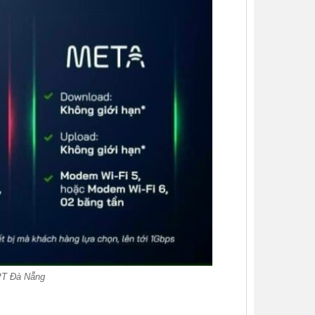
PT Đà Nẵng