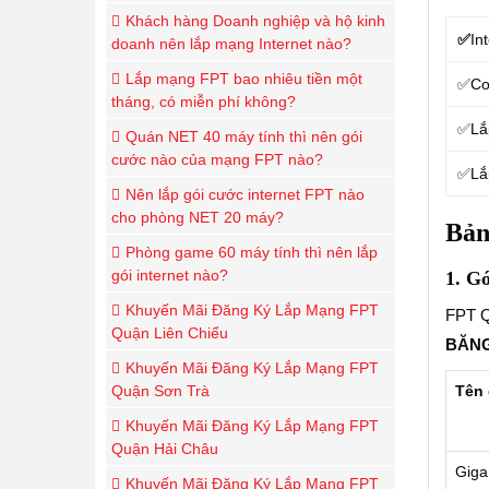
Khách hàng Doanh nghiệp và hộ kinh
✅
In
doanh nên lắp mạng Internet nào?
Lắp mạng FPT bao nhiêu tiền một
✅Com
tháng, có miễn phí không?
✅Lắ
Quán NET 40 máy tính thì nên gói
cước nào của mạng FPT nào?
✅Lắp
Nên lắp gói cước internet FPT nào
cho phòng NET 20 máy?
Bả
Phòng game 60 máy tính thì nên lắp
gói internet nào?
1. Go
Khuyến Mãi Đăng Ký Lắp Mạng FPT
FPT Q
Quận Liên Chiểu
BĂNG
Khuyến Mãi Đăng Ký Lắp Mạng FPT
Tên 
Quận Sơn Trà
Khuyến Mãi Đăng Ký Lắp Mạng FPT
Quận Hải Châu
Giga
Khuyến Mãi Đăng Ký Lắp Mạng FPT