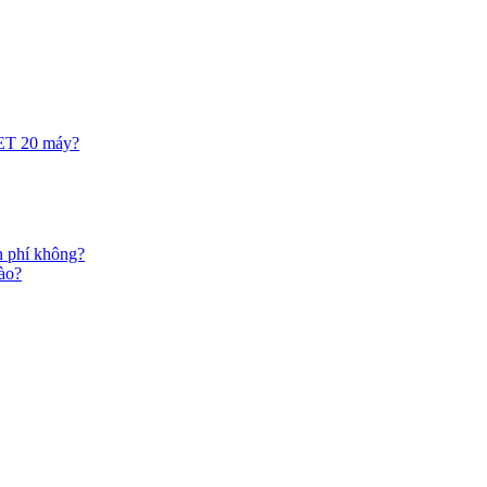
NET 20 máy?
n phí không?
ào?