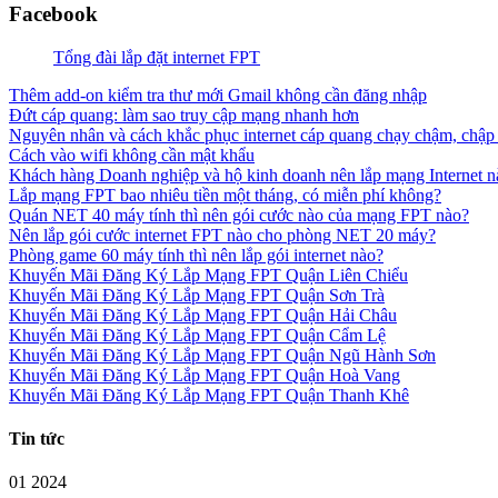
Facebook
Tổng đài lắp đặt internet FPT
Thêm add-on kiểm tra thư mới Gmail không cần đăng nhập
Đứt cáp quang: làm sao truy cập mạng nhanh hơn
Nguyên nhân và cách khắc phục internet cáp quang chạy chậm, chập
Cách vào wifi không cần mật khẩu
Khách hàng Doanh nghiệp và hộ kinh doanh nên lắp mạng Internet n
Lắp mạng FPT bao nhiêu tiền một tháng, có miễn phí không?
Quán NET 40 máy tính thì nên gói cước nào của mạng FPT nào?
Nên lắp gói cước internet FPT nào cho phòng NET 20 máy?
Phòng game 60 máy tính thì nên lắp gói internet nào?
Khuyến Mãi Đăng Ký Lắp Mạng FPT Quận Liên Chiểu
Khuyến Mãi Đăng Ký Lắp Mạng FPT Quận Sơn Trà
Khuyến Mãi Đăng Ký Lắp Mạng FPT Quận Hải Châu
Khuyến Mãi Đăng Ký Lắp Mạng FPT Quận Cẩm Lệ
Khuyến Mãi Đăng Ký Lắp Mạng FPT Quận Ngũ Hành Sơn
Khuyến Mãi Đăng Ký Lắp Mạng FPT Quận Hoà Vang
Khuyến Mãi Đăng Ký Lắp Mạng FPT Quận Thanh Khê
Tin tức
01 2024