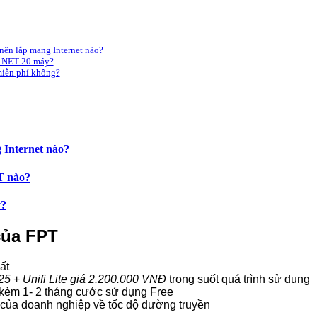
ên lắp mạng Internet nào?
g NET 20 máy?
miễn phí không?
 Internet nào?
T nào?
y?
của FPT
ất
25
+
Unifi Lite
giá 2.200.000
VNĐ
trong suốt quá trình sử dụng
g kèm 1- 2 tháng cước sử dụng Free
 của doanh nghiệp về tốc độ đường truyền