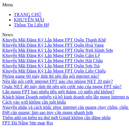
Menu
TRANG CHỦ
KHUYẾN MÃI
Thông Tin Liên Hệ
News
Khuyến Mãi Đăng Ký Lắp Mạng FPT Quận Thanh Khê
Khuyến Mãi Đăng Ký Lắp Mạng FPT Quận Hoà Vang
Khuyến Mãi Đăng Ký Lắp Mạng FPT Quận Ngũ Hành Sơn
Khuyến Mãi Đăng Ký Lắp Mạng FPT Quận Cẩm Lệ
Khuyến Mãi Đăng Ký Lắp Mạng FPT Quận Hải Châu
Khuyến Mãi Đăng Ký Lắp Mạng FPT Quận Sơn Trà
Khuyến Mãi Đăng Ký Lắp Mạng FPT Quận Liên Chiểu
Phòng game 60 máy tính thì nên lắp gói internet nào?
Nên lắp gói cước internet FPT nào cho phòng NET 20 máy?
Quán NET 40 máy tính thì nên gói cước nào của mạng FPT nào?
Lắp mạng FPT bao nhiêu tiền một tháng, có miễn phí không?
Khách hàng Doanh nghiệp và hộ kinh doanh nên lắp mạng Internet n
Cách vào wifi không cần mật khẩu
Nguyên nhân và cách khắc phục internet cáp quang chạy chậm, chập
Đứt cáp quang: làm sao truy cập mạng nhanh hơn
Thêm add-on kiểm tra thư mới Gmail không cần đăng nhập
FPT Đà Nẵng
Site map
Rss