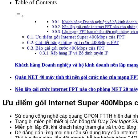
Table of Contents
Khách hàng Doanh nghiệp và hộ kinh doanh n
Nên lắp gói cước internet FPT nào cho phòn
Lắp mạng FPT bao nhiêu tiền một tháng, có 
Ưu điểm gói Internet Super 400Mbps của FPT
Chi tiết băng thông gói cước 400Mbps FPT
Báo giá gói cước 400Mbps của FPT
Xếp hạng IP và Bộ định tuyến IP
Khách hàng Doanh nghiệp và hộ kinh doanh nên lắp mạng
Quán NET 40 máy tính thì nên gói cước nào của mạng FP
Nên lắp gói cước internet FPT nào cho phòng NET 20 má
Ưu điểm gói Internet Super 400Mbps 
Sử dụng công nghệ cáp quang GPON FTTH hiện đại nh
Trang bị miễn phí thiết bị cân bằng tải
Dray Tek Vigor 29
Miễn phí lắp đặt khi khách hàng tham gia trả trước, tặn
Dễ dàng đáp ứng mọi nhu cầu sử dụng truy cập Internet