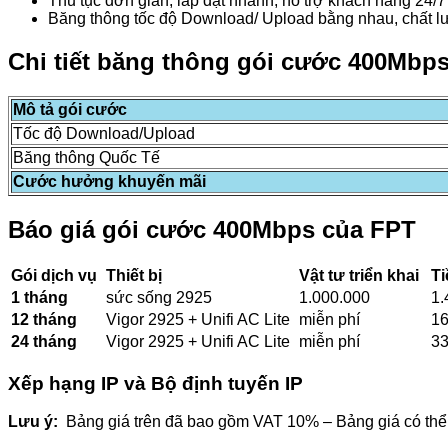
Thủ tục đơn giản, lắp đặt nhanh, hỗ trợ khách hàng 24/7
Băng thông tốc độ Download/ Upload bằng nhau, chất l
Chi tiết băng thông gói cước 400Mbp
Mô tả gói cước
Tốc độ Download/Upload
Băng thông Quốc Tế
Cước hưởng khuyến mãi
Báo giá gói cước 400Mbps của
FPT
Gói dịch vụ
Thiết bị
Vật tư triển khai
Ti
1 tháng
sức sống 2925
1.000.000
1.
12 tháng
Vigor 2925 + Unifi AC Lite
miễn phí
16
24 tháng
Vigor 2925 + Unifi AC Lite
miễn phí
33
Xếp hạng IP và Bộ định tuyến IP
Lưu ý:
Bảng giá trên đã bao gồm VAT 10% – Bảng giá có thể t