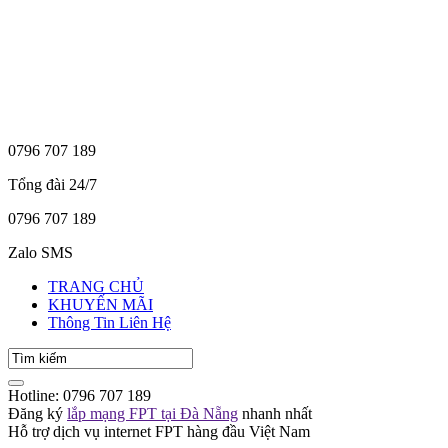
0796 707 189
Tổng đài 24/7
0796 707 189
Zalo SMS
TRANG CHỦ
KHUYẾN MÃI
Thông Tin Liên Hệ
Hotline:
0796 707 189
Đăng ký
lắp mạng FPT tại Đà Nẵng
nhanh nhất
Hỗ trợ dịch vụ internet FPT hàng đầu Việt Nam