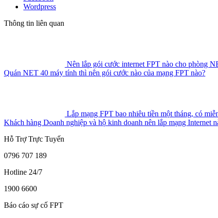
Wordpress
Thông tin liên quan
Nên lắp gói cước internet FPT nào cho phòng 
Quán NET 40 máy tính thì nên gói cước nào của mạng FPT nào?
Lắp mạng FPT bao nhiêu tiền một tháng, có miễ
Khách hàng Doanh nghiệp và hộ kinh doanh nên lắp mạng Internet n
Hỗ Trợ
Trực Tuyến
0796 707 189
Hotline 24/7
1900 6600
Báo cáo sự cố FPT