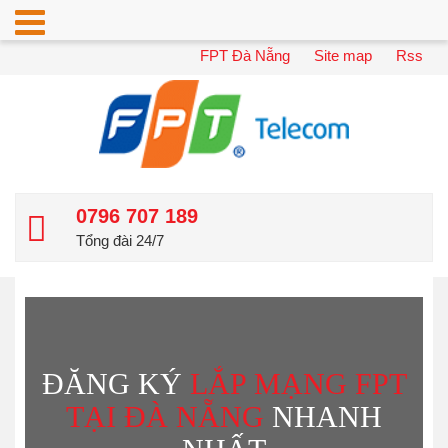
FPT Đà Nẵng
Site map
Rss
0796 707 189
Tổng đài 24/7
ĐĂNG KÝ
LẮP MẠNG FPT
TẠI ĐÀ NẴNG
NHANH