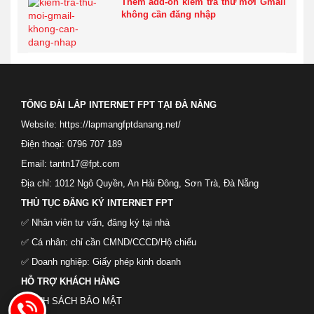
Thêm add-on kiểm tra thư mới Gmail
không cần đăng nhập
TỔNG ĐÀI LẮP INTERNET FPT TẠI ĐÀ NẴNG
Website: https://lapmangfptdanang.net/
Điện thoại: 0796 707 189
Email: tantn17@fpt.com
Địa chỉ: 1012 Ngô Quyền, An Hải Đông, Sơn Trà, Đà Nẵng
THỦ TỤC ĐĂNG KÝ INTERNET FPT
✅ Nhân viên tư vấn, đăng ký tại nhà
✅ Cá nhân: chỉ cần CMND/CCCD/Hộ chiếu
✅ Doanh nghiệp: Giấy phép kinh doanh
HỖ TRỢ KHÁCH HÀNG
CHÍNH SÁCH BẢO MẬT