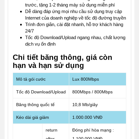
trước, tặng 1-2 tháng máy sử dụng miễn phí
Dễ dàng đáp ứng mọi nhu cầu sử dụng truy cập
Internet của doanh nghiệp về tốc độ đường truyền
Trình đơn giản, cài đặt nhanh, hỗ trợ khách hàng
24/7
Tốc độ Download/Upload ngang nhau, chất lượng
dịch vụ ổn định
Chi tiết băng thông, giá còn
hạn và hạn sử dụng
Mô tả gói cước
Lux 800Mbps
Tốc độ Download/Upload
800Mbps / 800Mbps
Băng thông quốc tế
10,8 Mb/giây
Kéo dài giá giảm
1.000.000 VNĐ
return
Đóng phí hòa mạng :
after
1.100.000 VNĐ