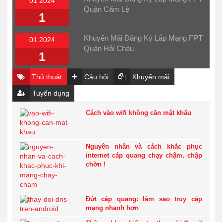
01 2024
Quận Cẩm Lệ
1
Khuyến Mãi Đăng Ký Lắp Mạng FPT
01 2024
Quận Hải Châu
1
Thủ thuật
Câu hỏi
Khuyến mãi
Tuyển dụng
Cách vào wifi không cần mật khẩu
Nguyên nhân và cách khắc phục
internet cáp quang chạy chậm, chập
chờn !
Đứt cáp quang: làm sao truy cập
mạng nhanh hơn