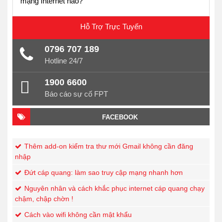
mạng Internet nào?
Hỗ Trợ
Trực Tuyến
0796 707 189
Hotline 24/7
1900 6600
Báo cáo sự cố FPT
FACEBOOK
Thêm add-on kiểm tra thư mới Gmail không cần đăng
nhập
Đứt cáp quang: làm sao truy cập mạng nhanh hơn
Nguyên nhân và cách khắc phục internet cáp quang chạy
chậm, chập chờn !
Cách vào wifi không cần mật khẩu